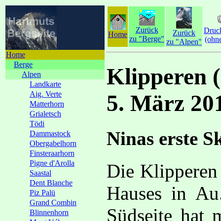
Zurück
Druc
Zurück
Home
zu "Berge"
(ohn
zu "Alpen"
Home
Berge
Klipperen 
Alpen
Landkarte
Aig. Verte
5. März 20
Matterhorn
Grialetsch
Tödi
Ninas erste S
Dammastock
Obergabelhorn
Finsteraarhorn
Pigne d'Arolla
Die Klipperen 
Saastal
Dent Blanche
Hauses in Au.
Piz Palü
Grand Combin
Südseite hat 
Blinnenhorn