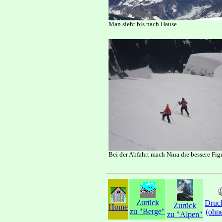
Man sieht bis nach Hause
Bei der Abfahrt mach Nina die bessere Figu
Zurück
Druc
Zurück
Home
zu "Berge"
(ohn
zu "Alpen"