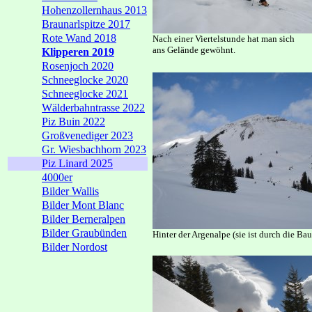
Hohenzollernhaus 2013
Braunarlspitze 2017
Rote Wand 2018
Nach einer Viertelstunde hat man sich
ans Gelände gewöhnt.
Klipperen 2019
Rosenjoch 2020
Schneeglocke 2020
Schneeglocke 2021
Wälderbahntrasse 2022
Piz Buin 2022
Großvenediger 2023
Gr. Wiesbachhorn 2023
Piz Linard 2025
4000er
Bilder Wallis
Bilder Mont Blanc
Bilder Berneralpen
Bilder Graubünden
Hinter der Argenalpe (sie ist durch die 
Bilder Nordost