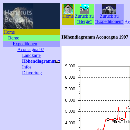
Home
Zurück zu
Zurück zu
"Berge"
"Expeditionen"
Ac
Home
Höhendiagramm Aconcagua 1997
Berge
Expeditionen
Aconcagua 97
Landkarte
Höhendiagramm
Infos
Diavortrag