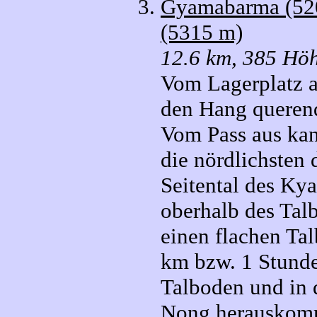
Gyamabarma (5200
(5315 m)
12.6 km, 385 Höh
Vom Lagerplatz a
den Hang querend
Vom Pass aus ka
die nördlichsten 
Seitental des Ky
oberhalb des Tal
einen flachen T
km bzw. 1 Stunde
Talboden und in 
Nong herauskomm