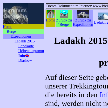
Dieses Dokument im Internet: www.biel
Home
Zurück zu
Zurück zu
Ladakh 
"Berge"
Expeditionen
Home
Berge
Expeditionen
Ladakh 2015:
Ladakh 2015
Landkarte
Höhendiagramm
Info
pr
Diashow
Auf dieser Seite geb
unserer Trekkingtou
die bereits in den
In
sind, werden nicht 