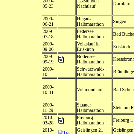
2009-
12-Stunden
Dornbirn
05-23
Nachtlauf
2009-
Hegau-
Singen
06-21
Halbmarathon
2009-
Federsee-
Bad Buch
07-18
Halbmarathon
2009-
Volkslauf in
Eriskirch
09-06
Eriskirch
2009-
Bodensee-
Kressbron
09-19
Halbmarathon
2009-
Schwarzwald-
Bräunling
10-11
Halbmarathon
2009-
Vollmondlauf
Bad Schus
10-31
2009-
Staaner
Stein am R
11-29
Halbmarathon
2010-
Freiburg-
Freiburg i.
03-28
Halbmarathon
2010-
Geislingen 21
Geislingen