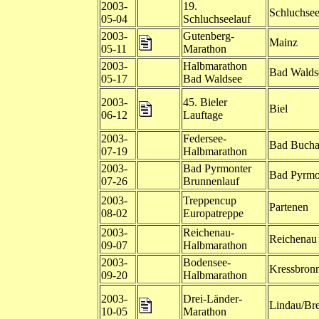
2003-
19.
Schluchse
05-04
Schluchseelauf
2003-
Gutenberg-
Mainz
05-11
Marathon
2003-
Halbmarathon
Bad Walds
05-17
Bad Waldsee
2003-
45. Bieler
Biel
06-12
Lauftage
2003-
Federsee-
Bad Buch
07-19
Halbmarathon
2003-
Bad Pyrmonter
Bad Pyrmo
07-26
Brunnenlauf
2003-
Treppencup
Partenen
08-02
Europatreppe
2003-
Reichenau-
Reichenau
09-07
Halbmarathon
2003-
Bodensee-
Kressbron
09-20
Halbmarathon
2003-
Drei-Länder-
Lindau/Br
10-05
Marathon