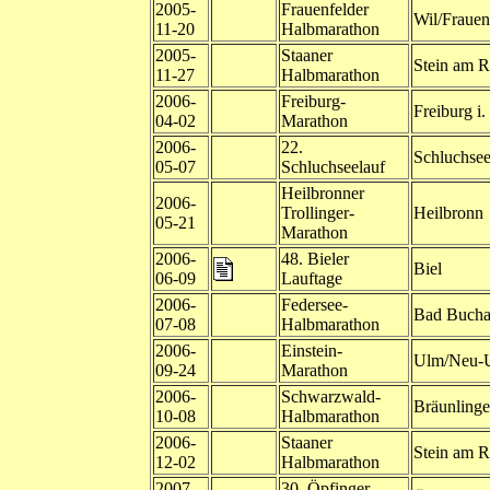
2005-
Frauenfelder
Wil/Frauen
11-20
Halbmarathon
2005-
Staaner
Stein am R
11-27
Halbmarathon
2006-
Freiburg-
Freiburg i.
04-02
Marathon
2006-
22.
Schluchse
05-07
Schluchseelauf
Heilbronner
2006-
Trollinger-
Heilbronn
05-21
Marathon
2006-
48. Bieler
Biel
06-09
Lauftage
2006-
Federsee-
Bad Buch
07-08
Halbmarathon
2006-
Einstein-
Ulm/Neu-
09-24
Marathon
2006-
Schwarzwald-
Bräunling
10-08
Halbmarathon
2006-
Staaner
Stein am R
12-02
Halbmarathon
2007-
30. Öpfinger