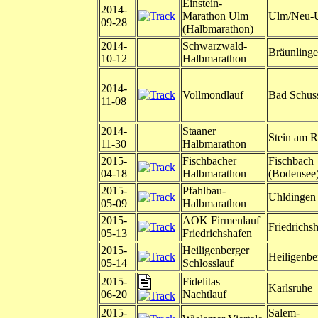
Einstein-
2014-
Marathon Ulm
Ulm/Neu-
09-28
(Halbmarathon)
2014-
Schwarzwald-
Bräunling
10-12
Halbmarathon
2014-
Vollmondlauf
Bad Schus
11-08
2014-
Staaner
Stein am R
11-30
Halbmarathon
2015-
Fischbacher
Fischbach
04-18
Halbmarathon
(Bodensee
2015-
Pfahlbau-
Uhldingen
05-09
Halbmarathon
2015-
AOK Firmenlauf
Friedrichs
05-13
Friedrichshafen
2015-
Heiligenberger
Heiligenbe
05-14
Schlosslauf
2015-
Fidelitas
Karlsruhe
06-20
Nachtlauf
2015-
Salem-