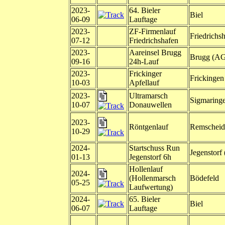
2023-
64. Bieler
Biel
06-09
Lauftage
2023-
ZF-Firmenlauf
Friedrichs
07-12
Friedrichshafen
2023-
Aareinsel Brugg
Brugg (A
09-16
24h-Lauf
2023-
Frickinger
Frickingen
10-03
Apfellauf
2023-
Ultramarsch
Sigmaring
10-07
Donauwellen
2023-
Röntgenlauf
Remscheid
10-29
2024-
Startschuss Run
Jegenstorf
01-13
Jegenstorf 6h
Hollenlauf
2024-
(Hollenmarsch
Bödefeld
05-25
Laufwertung)
2024-
65. Bieler
Biel
06-07
Lauftage