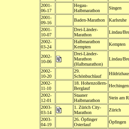
2001-
Hegau-
Singen
06-17
Halbmarathon
2001-
Baden-Marathon
Karlsruhe
09-16
2001-
Drei-Länder-
Lindau/Br
10-07
Marathon
2002-
Halbmarathon
Kempten
03-24
Kempten
Drei-Länder-
2002-
Marathon
Lindau/Br
10-06
(Halbmarathon)
2002-
29.
Hildrizhau
10-20
Schönbuchlauf
2002-
18. Hohenzollern-
Hechingen
11-10
Berglauf
2002-
Staaner
Stein am R
12-01
Halbmarathon
2003-
1. Zürich City-
Zürich
03-14
Marathon
2003-
26. Öpfinger
Öpfingen
04-19
Osterlauf