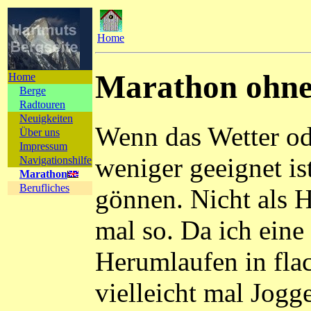
Home
Marathon ohne
Home
Berge
Radtouren
Neuigkeiten
Wenn das Wetter ode
Über uns
Impressum
weniger geeignet is
Navigationshilfe
Marathon
Berufliches
gönnen. Nicht als 
mal so. Da ich ein
Herumlaufen in fla
vielleicht mal Jogg