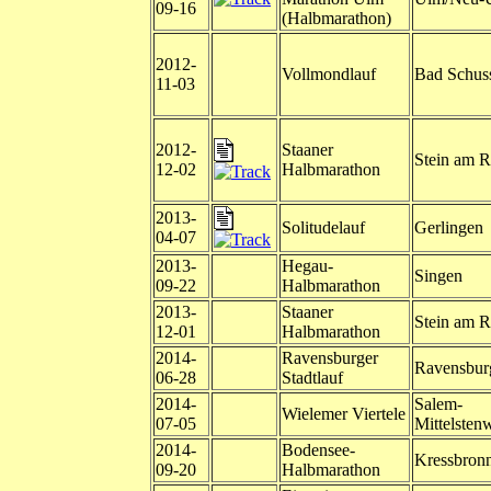
09-16
(Halbmarathon)
2012-
Vollmondlauf
Bad Schus
11-03
2012-
Staaner
Stein am R
12-02
Halbmarathon
2013-
Solitudelauf
Gerlingen
04-07
2013-
Hegau-
Singen
09-22
Halbmarathon
2013-
Staaner
Stein am R
12-01
Halbmarathon
2014-
Ravensburger
Ravensbur
06-28
Stadtlauf
2014-
Salem-
Wielemer Viertele
07-05
Mittelstenw
2014-
Bodensee-
Kressbron
09-20
Halbmarathon