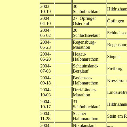
2003-
30.
Hildrizhau
10-19
Schönbuchlauf
2004-
27. Öpfinger
Öpfingen
04-10
Osterlauf
2004-
20.
Schluchse
05-02
Schluchseelauf
2004-
Regensburg-
Regensbur
05-23
Marathon
2004-
Hegau-
Singen
06-20
Halbmarathon
2004-
Schauinsland-
Freiburg
07-03
Berglauf
2004-
Bodensee-
Kressbron
09-18
Halbmarathon
2004-
Drei-Länder-
Lindau/Br
10-03
Marathon
2004-
31.
Hildrizhau
10-17
Schönbuchlauf
2004-
Staaner
Stein am R
11-28
Halbmarathon
2004-
Nikolauslauf