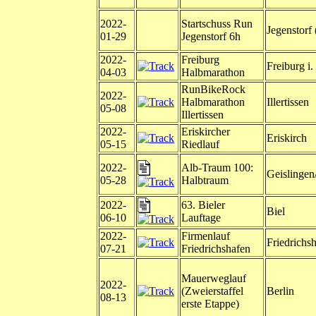
2022-
Startschuss Run
Jegenstorf
01-29
Jegenstorf 6h
2022-
Freiburg
Freiburg i.
04-03
Halbmarathon
RunBikeRock
2022-
Halbmarathon
Illertissen
05-08
Illertissen
2022-
Eriskircher
Eriskirch
05-15
Riedlauf
2022-
Alb-Traum 100:
Geislingen
05-28
Halbtraum
2022-
63. Bieler
Biel
06-10
Lauftage
2022-
Firmenlauf
Friedrichs
07-21
Friedrichshafen
Mauerweglauf
2022-
(Zweierstaffel
Berlin
08-13
erste Etappe)