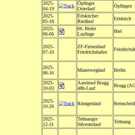
2025-
Öpfinger
Öpfingen
04-19
Osterlauf
2025-
Eriskircher
Eriskirch
05-18
Riedlauf
2025-
66. Bieler
Biel
06-06
Lauftage
2025-
ZF-Firmenlauf
Friedrichs
07-10
Friedrichshafen
2025-
Mauerweglauf
Berlin
08-16
2025-
Aareinsel Brugg
Brugg (A
10-03
48h-Lauf
2025-
Röntgenlauf
Remscheid
10-26
2025-
Tettnanger
Tettnang
12-31
Silvesterlauf