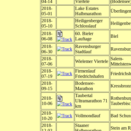
04-14
Viertele
(Bodensee
2018-
Lake Estates
Überlinge
05-01
Halbmarathon
2018-
Heiligenberger
Heiligenbe
05-10
Schlosslauf
2018-
60. Bieler
Biel
06-08
Lauftage
2018-
Ravensburger
Ravensbur
06-30
Stadtlauf
2018-
Salem-
Wielemer Viertele
07-06
Mittelstenw
2018-
Firmenlauf
Friedrichs
07-19
Friedrichshafen
2018-
Bodensee-
Kressbron
09-15
Marathon
Taubertal
2018-
Rothenburg
Ultramarathon 71
10-06
Tauberbis
km
2018-
Vollmondlauf
Bad Schus
10-20
2018-
Staaner
Stein am R
12-02
Halbmarathon