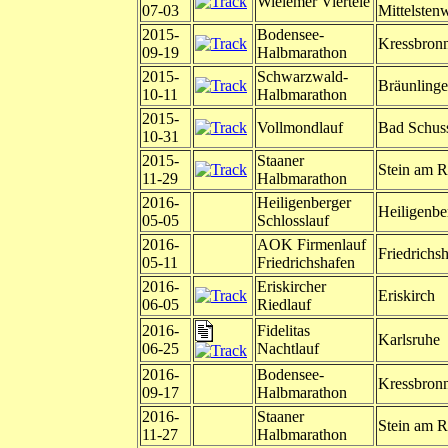
Wielemer Viertele
07-03
Mittelstenw
2015-
Bodensee-
Kressbron
09-19
Halbmarathon
2015-
Schwarzwald-
Bräunling
10-11
Halbmarathon
2015-
Vollmondlauf
Bad Schus
10-31
2015-
Staaner
Stein am R
11-29
Halbmarathon
2016-
Heiligenberger
Heiligenbe
05-05
Schlosslauf
2016-
AOK Firmenlauf
Friedrichs
05-11
Friedrichshafen
2016-
Eriskircher
Eriskirch
06-05
Riedlauf
2016-
Fidelitas
Karlsruhe
06-25
Nachtlauf
2016-
Bodensee-
Kressbron
09-17
Halbmarathon
2016-
Staaner
Stein am R
11-27
Halbmarathon