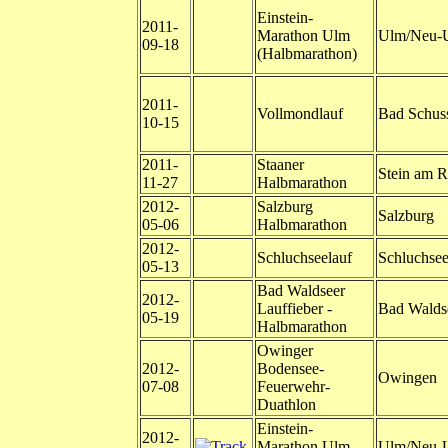
Einstein-
2011-
Marathon Ulm
Ulm/Neu-
09-18
(Halbmarathon)
2011-
Vollmondlauf
Bad Schus
10-15
2011-
Staaner
Stein am R
11-27
Halbmarathon
2012-
Salzburg
Salzburg
05-06
Halbmarathon
2012-
Schluchseelauf
Schluchse
05-13
Bad Waldseer
2012-
Lauffieber -
Bad Walds
05-19
Halbmarathon
Owinger
2012-
Bodensee-
Owingen
07-08
Feuerwehr-
Duathlon
Einstein-
2012-
Marathon Ulm
Ulm/Neu-