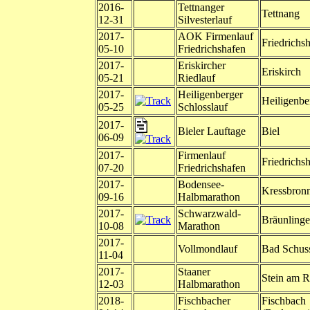
2016-
Tettnanger
Tettnang
12-31
Silvesterlauf
2017-
AOK Firmenlauf
Friedrichs
05-10
Friedrichshafen
2017-
Eriskircher
Eriskirch
05-21
Riedlauf
2017-
Heiligenberger
Heiligenbe
05-25
Schlosslauf
2017-
Bieler Lauftage
Biel
06-09
2017-
Firmenlauf
Friedrichs
07-20
Friedrichshafen
2017-
Bodensee-
Kressbron
09-16
Halbmarathon
2017-
Schwarzwald-
Bräunling
10-08
Marathon
2017-
Vollmondlauf
Bad Schus
11-04
2017-
Staaner
Stein am R
12-03
Halbmarathon
2018-
Fischbacher
Fischbach