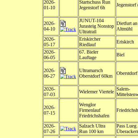
2026-
Startschuss Run
Jegenstorf
01-10
Jegenstorf 6h
JUNUT-104
2026-
Dietfurt an
Jurasteig Nonstop
04-10
Altmühl
Ultratrail
2026-
Eriskircher
Eriskirch
05-17
Riedlauf
2026-
67. Bieler
Biel
06-05
Lauftage
2026-
Ultramarsch
Oberstdorf
06-27
Oberstdorf 60km
2026-
Salem-
Wielemer Viertele
07-03
Mittelstenw
Wenglor
2026-
Firmenlauf
Friedrichs
07-15
Friedrichshafen
2026-
Salzach Ultra
Pass Lueg 
07-26
Run 100 km
Überacker