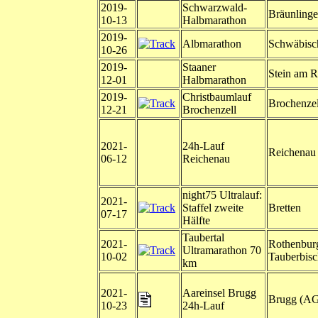
2019-
Schwarzwald-
Bräunling
10-13
Halbmarathon
2019-
Albmarathon
Schwäbis
10-26
2019-
Staaner
Stein am R
12-01
Halbmarathon
2019-
Christbaumlauf
Brochenzel
12-21
Brochenzell
2021-
24h-Lauf
Reichenau
06-12
Reichenau
night75 Ultralauf:
2021-
Staffel zweite
Bretten
07-17
Hälfte
Taubertal
2021-
Rothenburg
Ultramarathon 70
10-02
Tauberbis
km
2021-
Aareinsel Brugg
Brugg (A
10-23
24h-Lauf