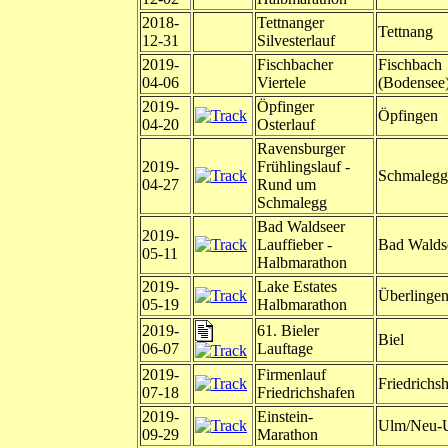
2018-
Tettnanger
Tettnang
12-31
Silvesterlauf
2019-
Fischbacher
Fischbach
04-06
Viertele
(Bodensee
2019-
Öpfinger
Öpfingen
04-20
Osterlauf
Ravensburger
2019-
Frühlingslauf -
Schmalegg
04-27
Rund um
Schmalegg
Bad Waldseer
2019-
Lauffieber -
Bad Walds
05-11
Halbmarathon
2019-
Lake Estates
Überlinge
05-19
Halbmarathon
2019-
61. Bieler
Biel
06-07
Lauftage
2019-
Firmenlauf
Friedrichs
07-18
Friedrichshafen
2019-
Einstein-
Ulm/Neu-
09-29
Marathon