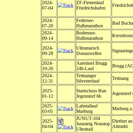
2024-
ZF-Firmenlauf
Friedrichs
07-04
Friedrichshafen
2024-
Federsee-
Bad Buch
07-20
Halbmarathon
2024-
Bodensee-
Kressbron
09-14
Halbmarathon
2024-
Ultramarsch
Sigmaring
09-28
Donauwellen
2024-
Aareinsel Brugg
Brugg (A
10-26
24h-Lauf
2024-
Tettnanger
Tettnang
12-31
Silvesterlauf
2025-
Startschuss Run
Jegenstorf
01-12
Jegenstorf 6h
2025-
Lahntallauf
Marburg a.
03-01
Marburg
JUNUT-104
2025-
Dietfurt an
Jurasteig Nonstop
04-04
Altmühl
Ultratrail