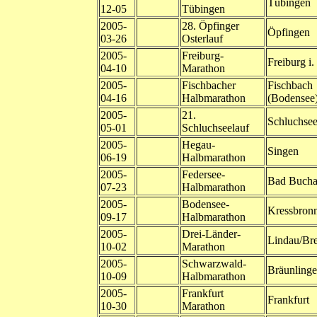
Tübingen
12-05
Tübingen
2005-
28. Öpfinger
Öpfingen
03-26
Osterlauf
2005-
Freiburg-
Freiburg i.
04-10
Marathon
2005-
Fischbacher
Fischbach
04-16
Halbmarathon
(Bodensee
2005-
21.
Schluchse
05-01
Schluchseelauf
2005-
Hegau-
Singen
06-19
Halbmarathon
2005-
Federsee-
Bad Buch
07-23
Halbmarathon
2005-
Bodensee-
Kressbron
09-17
Halbmarathon
2005-
Drei-Länder-
Lindau/Br
10-02
Marathon
2005-
Schwarzwald-
Bräunling
10-09
Halbmarathon
2005-
Frankfurt
Frankfurt
10-30
Marathon