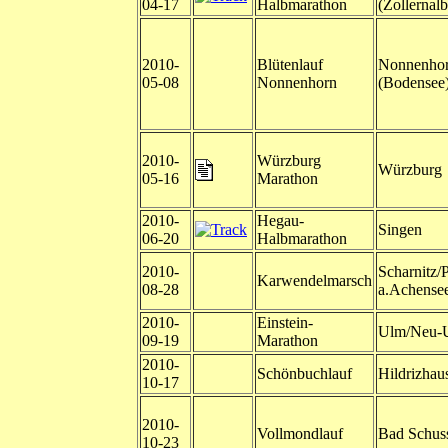
04-17
Halbmarathon
(Zollernalb
2010-
Blütenlauf
Nonnenho
05-08
Nonnenhorn
(Bodensee
2010-
Würzburg
Würzburg
05-16
Marathon
2010-
Hegau-
Singen
06-20
Halbmarathon
2010-
Scharnitz/P
Karwendelmarsch
08-28
a.Achense
2010-
Einstein-
Ulm/Neu-
09-19
Marathon
2010-
Schönbuchlauf
Hildrizhau
10-17
2010-
Vollmondlauf
Bad Schus
10-23